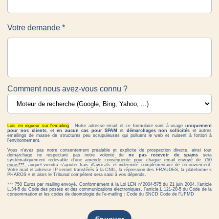
Votre demande *
Comment nous avez-vous connu ?
Lois en vigueur sur l'emailing
: Notre adresse email et ce formulaire sont à usage
uniquement
pour nos clients
, et
en aucun cas pour SPAM
et
démarchages non sollicités
et autres
emailings de masse de structures peu scrupuleuses qui polluent le web et nuisent à fortiori à
l'environnement.
Vous n'avez pas notre consentement préalable et explicite de prospection directe, ainsi tout
démarchage ne respectant pas notre volonté de
ne pas recevoir de spams
sera
systématiquement redevable d'une
amende conséquente pour chaque email envoyé de 750
euros***
, auquel viendra s'ajouter frais d'avocats et indemnité complémentaire de recouvrement.
Votre mail et adresse IP seront transférés à la CNIL, la répression des FRAUDES, la plateforme «
PHAROS » et alors le Tribunal compétent sera saisi à vos dépends.
*** 750 Euros par mailing envoyé, Conformément à la Loi LEN n°2004-575 du 21 juin 2004, l'article
L.34-5 du Code des postes et des communications électroniques, l'article.L.121-20-5 du Code de la
consommation et les codes de déontologie de l'e-mailing : Code du SNCD Code de l'UFMD